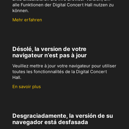
alle Funktionen der Digital Concert Hall nutzen zu
können.
Mehr erfahren
Désolé, la version de votre
navigateur n’est pas à jour
Veuillez mettre à jour votre navigateur pour utiliser
toutes les fonctionnalités de la Digital Concert
Hall.
En savoir plus
Desgraciadamente, la versión de su
navegador está desfasada