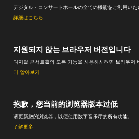
デジタル・コンサートホールの全ての機能をご利用いた
詳細はこちら
지원되지 않는 브라우저 버전입니다
디지털 콘서트홀의 모든 기능을 사용하시려면 브라우저 
더 알아보기
抱歉，您当前的浏览器版本过低
请更新您的浏览器，以便使用数字音乐厅的所有功能。
了解更多