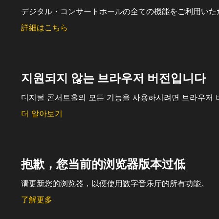
デジタル・コンサートホールの全ての機能をご利用いた
詳細はこちら
지원되지 않는 브라우저 버전입니다
디지털 콘서트홀의 모든 기능을 사용하시려면 브라우저 
더 알아보기
抱歉，您当前的浏览器版本过低
请更新您的浏览器，以便使用数字音乐厅的所有功能。
了解更多