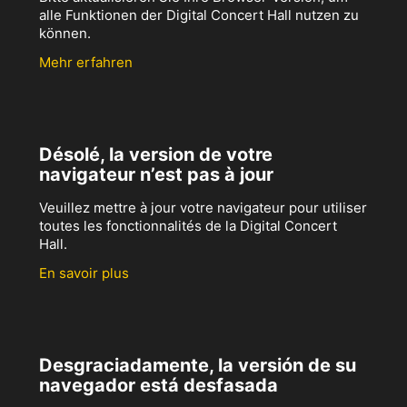
alle Funktionen der Digital Concert Hall nutzen zu
können.
Mehr erfahren
Désolé, la version de votre
navigateur n’est pas à jour
Veuillez mettre à jour votre navigateur pour utiliser
toutes les fonctionnalités de la Digital Concert
Hall.
En savoir plus
Desgraciadamente, la versión de su
navegador está desfasada