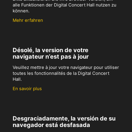
alle Funktionen der Digital Concert Hall nutzen zu
können.
Mehr erfahren
Désolé, la version de votre
navigateur n’est pas à jour
Veuillez mettre à jour votre navigateur pour utiliser
toutes les fonctionnalités de la Digital Concert
Hall.
En savoir plus
Desgraciadamente, la versión de su
navegador está desfasada