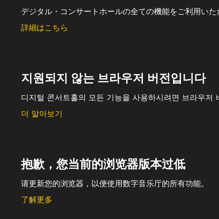
デジタル・コンサートホールの全ての機能をご利用いた
詳細はこちら
지원되지 않는 브라우저 버전입니다
디지털 콘서트홀의 모든 기능을 사용하시려면 브라우저 
더 알아보기
抱歉，您当前的浏览器版本过低
请更新您的浏览器，以便使用数字音乐厅的所有功能。
了解更多