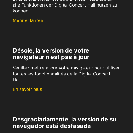
alle Funktionen der Digital Concert Hall nutzen zu
können.
Mehr erfahren
Désolé, la version de votre
navigateur n’est pas à jour
Veuillez mettre à jour votre navigateur pour utiliser
toutes les fonctionnalités de la Digital Concert
Hall.
En savoir plus
Desgraciadamente, la versión de su
navegador está desfasada