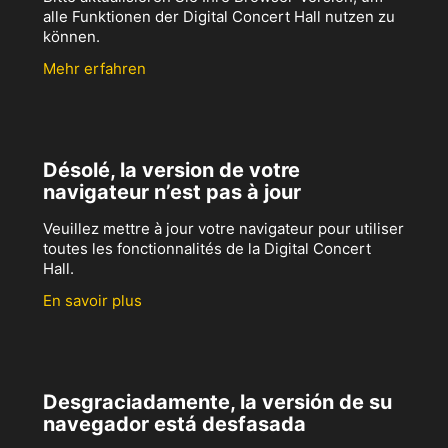
alle Funktionen der Digital Concert Hall nutzen zu
können.
Mehr erfahren
Désolé, la version de votre
navigateur n’est pas à jour
Veuillez mettre à jour votre navigateur pour utiliser
toutes les fonctionnalités de la Digital Concert
Hall.
En savoir plus
Desgraciadamente, la versión de su
navegador está desfasada