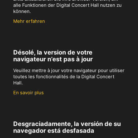
alle Funktionen der Digital Concert Hall nutzen zu
können.
Mehr erfahren
Désolé, la version de votre
navigateur n’est pas à jour
Veuillez mettre à jour votre navigateur pour utiliser
toutes les fonctionnalités de la Digital Concert
Hall.
En savoir plus
Desgraciadamente, la versión de su
navegador está desfasada