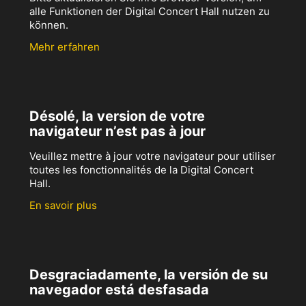
alle Funktionen der Digital Concert Hall nutzen zu
können.
Mehr erfahren
Désolé, la version de votre
navigateur n’est pas à jour
Veuillez mettre à jour votre navigateur pour utiliser
toutes les fonctionnalités de la Digital Concert
Hall.
En savoir plus
Desgraciadamente, la versión de su
navegador está desfasada