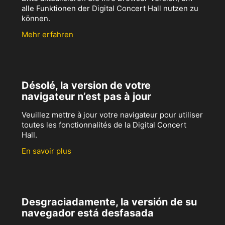
alle Funktionen der Digital Concert Hall nutzen zu
können.
Mehr erfahren
Désolé, la version de votre
navigateur n’est pas à jour
Veuillez mettre à jour votre navigateur pour utiliser
toutes les fonctionnalités de la Digital Concert
Hall.
En savoir plus
Desgraciadamente, la versión de su
navegador está desfasada