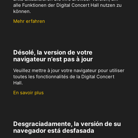
alle Funktionen der Digital Concert Hall nutzen zu
können.
Mehr erfahren
Désolé, la version de votre
navigateur n’est pas à jour
Veuillez mettre à jour votre navigateur pour utiliser
toutes les fonctionnalités de la Digital Concert
Hall.
En savoir plus
Desgraciadamente, la versión de su
navegador está desfasada