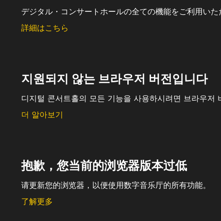
デジタル・コンサートホールの全ての機能をご利用いた
詳細はこちら
지원되지 않는 브라우저 버전입니다
디지털 콘서트홀의 모든 기능을 사용하시려면 브라우저 
더 알아보기
抱歉，您当前的浏览器版本过低
请更新您的浏览器，以便使用数字音乐厅的所有功能。
了解更多