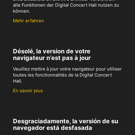
alle Funktionen der Digital Concert Hall nutzen zu
können.
Mehr erfahren
Désolé, la version de votre
navigateur n’est pas à jour
Veuillez mettre à jour votre navigateur pour utiliser
toutes les fonctionnalités de la Digital Concert
Hall.
En savoir plus
Desgraciadamente, la versión de su
navegador está desfasada