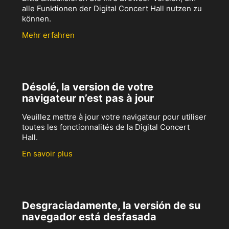
alle Funktionen der Digital Concert Hall nutzen zu
können.
Mehr erfahren
Désolé, la version de votre
navigateur n’est pas à jour
Veuillez mettre à jour votre navigateur pour utiliser
toutes les fonctionnalités de la Digital Concert
Hall.
En savoir plus
Desgraciadamente, la versión de su
navegador está desfasada