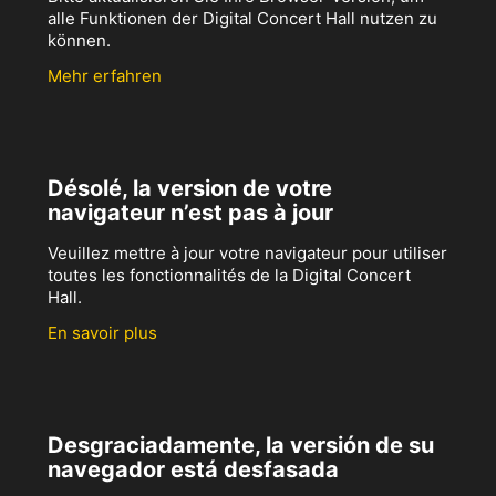
alle Funktionen der Digital Concert Hall nutzen zu
können.
Mehr erfahren
Désolé, la version de votre
navigateur n’est pas à jour
Veuillez mettre à jour votre navigateur pour utiliser
toutes les fonctionnalités de la Digital Concert
Hall.
En savoir plus
Desgraciadamente, la versión de su
navegador está desfasada