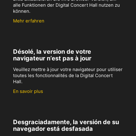
alle Funktionen der Digital Concert Hall nutzen zu
können.
Mehr erfahren
Désolé, la version de votre
navigateur n’est pas à jour
Veuillez mettre à jour votre navigateur pour utiliser
toutes les fonctionnalités de la Digital Concert
Hall.
En savoir plus
Desgraciadamente, la versión de su
navegador está desfasada