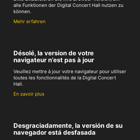
alle Funktionen der Digital Concert Hall nutzen zu
können.
Mehr erfahren
Désolé, la version de votre
navigateur n’est pas à jour
Veuillez mettre à jour votre navigateur pour utiliser
toutes les fonctionnalités de la Digital Concert
Hall.
En savoir plus
Desgraciadamente, la versión de su
navegador está desfasada