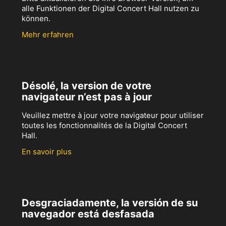
alle Funktionen der Digital Concert Hall nutzen zu
können.
Mehr erfahren
Désolé, la version de votre
navigateur n’est pas à jour
Veuillez mettre à jour votre navigateur pour utiliser
toutes les fonctionnalités de la Digital Concert
Hall.
En savoir plus
Desgraciadamente, la versión de su
navegador está desfasada