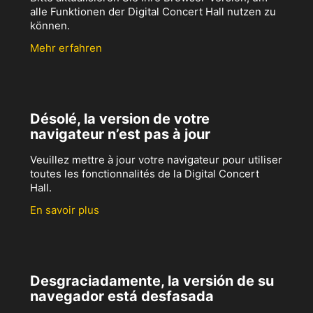
alle Funktionen der Digital Concert Hall nutzen zu
können.
Mehr erfahren
Désolé, la version de votre
navigateur n’est pas à jour
Veuillez mettre à jour votre navigateur pour utiliser
toutes les fonctionnalités de la Digital Concert
Hall.
En savoir plus
Desgraciadamente, la versión de su
navegador está desfasada