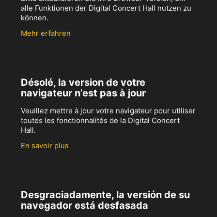
alle Funktionen der Digital Concert Hall nutzen zu
können.
Mehr erfahren
Désolé, la version de votre
navigateur n’est pas à jour
Veuillez mettre à jour votre navigateur pour utiliser
toutes les fonctionnalités de la Digital Concert
Hall.
En savoir plus
Desgraciadamente, la versión de su
navegador está desfasada