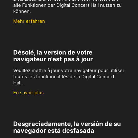
alle Funktionen der Digital Concert Hall nutzen zu
können.
Mehr erfahren
Désolé, la version de votre
navigateur n’est pas à jour
Veuillez mettre à jour votre navigateur pour utiliser
toutes les fonctionnalités de la Digital Concert
Hall.
En savoir plus
Desgraciadamente, la versión de su
navegador está desfasada