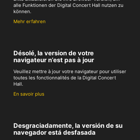
alle Funktionen der Digital Concert Hall nutzen zu
können.
Mehr erfahren
Désolé, la version de votre
navigateur n’est pas à jour
Veuillez mettre à jour votre navigateur pour utiliser
toutes les fonctionnalités de la Digital Concert
Hall.
En savoir plus
Desgraciadamente, la versión de su
navegador está desfasada