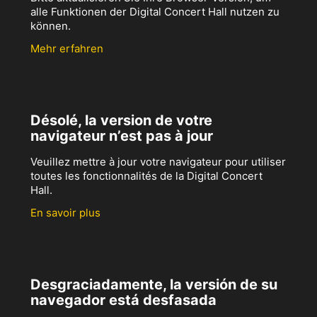
alle Funktionen der Digital Concert Hall nutzen zu
können.
Mehr erfahren
Désolé, la version de votre
navigateur n’est pas à jour
Veuillez mettre à jour votre navigateur pour utiliser
toutes les fonctionnalités de la Digital Concert
Hall.
En savoir plus
Desgraciadamente, la versión de su
navegador está desfasada