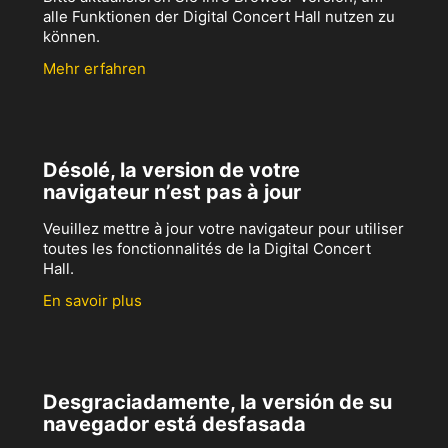
alle Funktionen der Digital Concert Hall nutzen zu
können.
Mehr erfahren
Désolé, la version de votre
navigateur n’est pas à jour
Veuillez mettre à jour votre navigateur pour utiliser
toutes les fonctionnalités de la Digital Concert
Hall.
En savoir plus
Desgraciadamente, la versión de su
navegador está desfasada