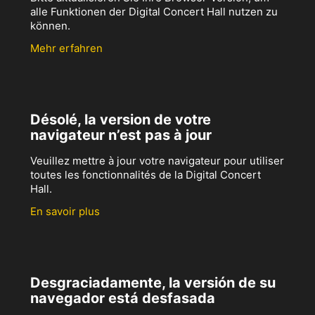
alle Funktionen der Digital Concert Hall nutzen zu
können.
Mehr erfahren
Désolé, la version de votre
navigateur n’est pas à jour
Veuillez mettre à jour votre navigateur pour utiliser
toutes les fonctionnalités de la Digital Concert
Hall.
En savoir plus
Desgraciadamente, la versión de su
navegador está desfasada