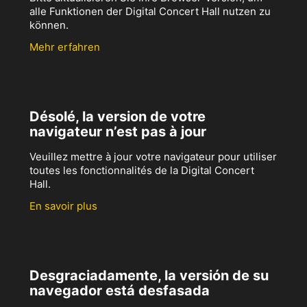
alle Funktionen der Digital Concert Hall nutzen zu
können.
Mehr erfahren
Désolé, la version de votre
navigateur n’est pas à jour
Veuillez mettre à jour votre navigateur pour utiliser
toutes les fonctionnalités de la Digital Concert
Hall.
En savoir plus
Desgraciadamente, la versión de su
navegador está desfasada