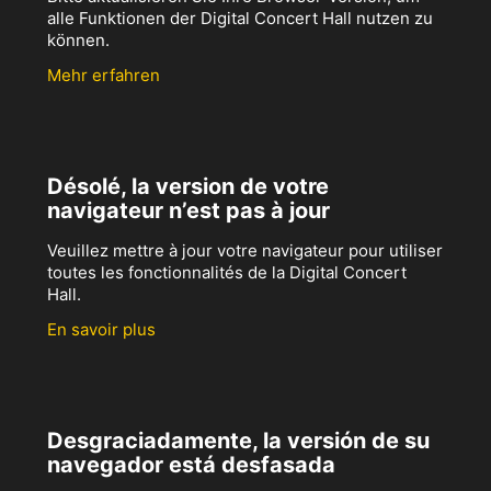
alle Funktionen der Digital Concert Hall nutzen zu
können.
Mehr erfahren
Désolé, la version de votre
navigateur n’est pas à jour
Veuillez mettre à jour votre navigateur pour utiliser
toutes les fonctionnalités de la Digital Concert
Hall.
En savoir plus
Desgraciadamente, la versión de su
navegador está desfasada