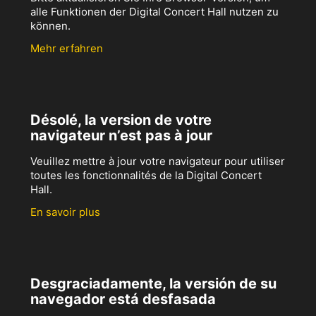
alle Funktionen der Digital Concert Hall nutzen zu
können.
Mehr erfahren
Désolé, la version de votre
navigateur n’est pas à jour
Veuillez mettre à jour votre navigateur pour utiliser
toutes les fonctionnalités de la Digital Concert
Hall.
En savoir plus
Desgraciadamente, la versión de su
navegador está desfasada