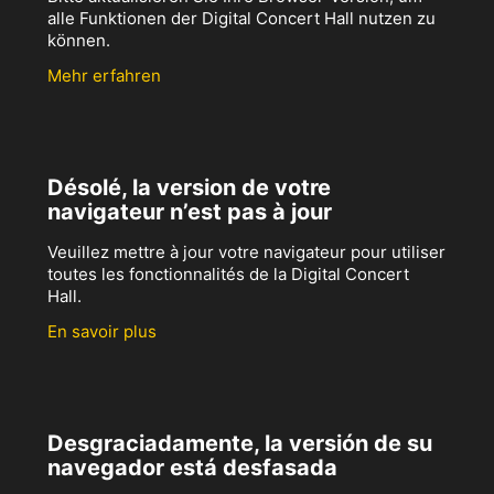
alle Funktionen der Digital Concert Hall nutzen zu
können.
Mehr erfahren
Désolé, la version de votre
navigateur n’est pas à jour
Veuillez mettre à jour votre navigateur pour utiliser
toutes les fonctionnalités de la Digital Concert
Hall.
En savoir plus
Desgraciadamente, la versión de su
navegador está desfasada