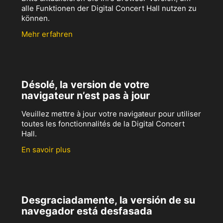
alle Funktionen der Digital Concert Hall nutzen zu
können.
Mehr erfahren
Désolé, la version de votre
navigateur n’est pas à jour
Veuillez mettre à jour votre navigateur pour utiliser
toutes les fonctionnalités de la Digital Concert
Hall.
En savoir plus
Desgraciadamente, la versión de su
navegador está desfasada