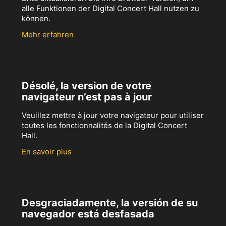
alle Funktionen der Digital Concert Hall nutzen zu
können.
Mehr erfahren
Désolé, la version de votre
navigateur n’est pas à jour
Veuillez mettre à jour votre navigateur pour utiliser
toutes les fonctionnalités de la Digital Concert
Hall.
En savoir plus
Desgraciadamente, la versión de su
navegador está desfasada