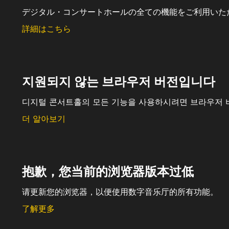
デジタル・コンサートホールの全ての機能をご利用いた
詳細はこちら
지원되지 않는 브라우저 버전입니다
디지털 콘서트홀의 모든 기능을 사용하시려면 브라우저 
더 알아보기
抱歉，您当前的浏览器版本过低
请更新您的浏览器，以便使用数字音乐厅的所有功能。
了解更多