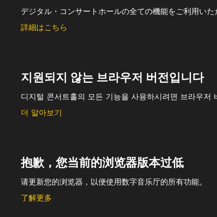
デジタル・コンサートホールの全ての機能をご利用いた
詳細はこちら
지원되지 않는 브라우저 버전입니다
디지털 콘서트홀의 모든 기능을 사용하시려면 브라우저 
더 알아보기
抱歉，您当前的浏览器版本过低
请更新您的浏览器，以便使用数字音乐厅的所有功能。
了解更多