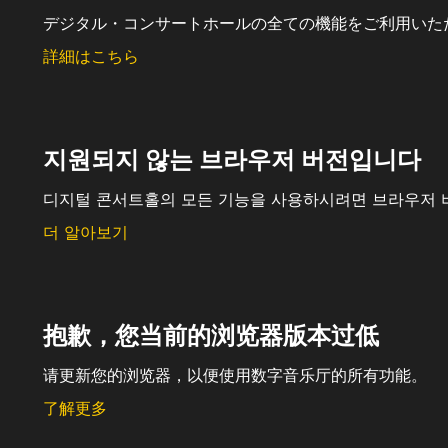
デジタル・コンサートホールの全ての機能をご利用いた
詳細はこちら
지원되지 않는 브라우저 버전입니다
디지털 콘서트홀의 모든 기능을 사용하시려면 브라우저 
더 알아보기
抱歉，您当前的浏览器版本过低
请更新您的浏览器，以便使用数字音乐厅的所有功能。
了解更多