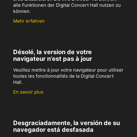
alle Funktionen der Digital Concert Hall nutzen zu
können.
Mehr erfahren
Désolé, la version de votre
navigateur n’est pas à jour
Veuillez mettre à jour votre navigateur pour utiliser
toutes les fonctionnalités de la Digital Concert
Hall.
En savoir plus
Desgraciadamente, la versión de su
navegador está desfasada