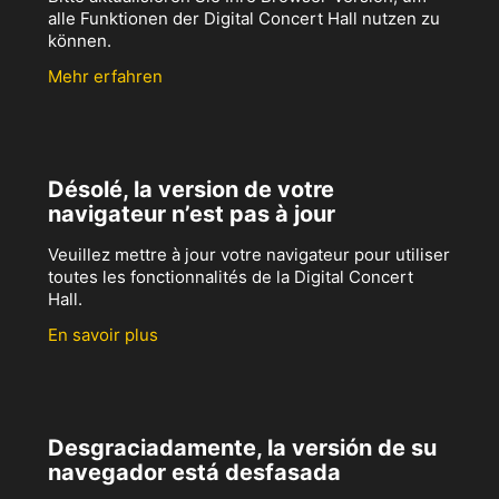
alle Funktionen der Digital Concert Hall nutzen zu
können.
Mehr erfahren
Désolé, la version de votre
navigateur n’est pas à jour
Veuillez mettre à jour votre navigateur pour utiliser
toutes les fonctionnalités de la Digital Concert
Hall.
En savoir plus
Desgraciadamente, la versión de su
navegador está desfasada