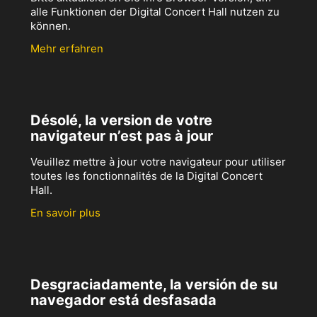
alle Funktionen der Digital Concert Hall nutzen zu
können.
Mehr erfahren
Désolé, la version de votre
navigateur n’est pas à jour
Veuillez mettre à jour votre navigateur pour utiliser
toutes les fonctionnalités de la Digital Concert
Hall.
En savoir plus
Desgraciadamente, la versión de su
navegador está desfasada