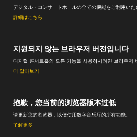
デジタル・コンサートホールの全ての機能をご利用いた
詳細はこちら
지원되지 않는 브라우저 버전입니다
디지털 콘서트홀의 모든 기능을 사용하시려면 브라우저 
더 알아보기
抱歉，您当前的浏览器版本过低
请更新您的浏览器，以便使用数字音乐厅的所有功能。
了解更多