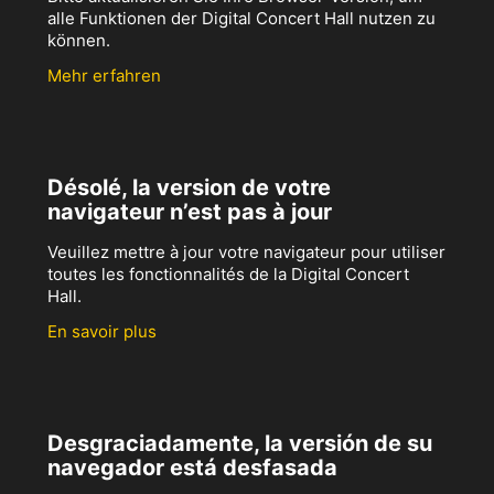
alle Funktionen der Digital Concert Hall nutzen zu
können.
Mehr erfahren
Désolé, la version de votre
navigateur n’est pas à jour
Veuillez mettre à jour votre navigateur pour utiliser
toutes les fonctionnalités de la Digital Concert
Hall.
En savoir plus
Desgraciadamente, la versión de su
navegador está desfasada