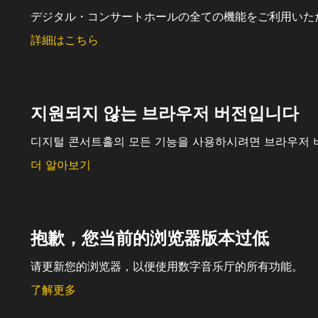
デジタル・コンサートホールの全ての機能をご利用いた
詳細はこちら
지원되지 않는 브라우저 버전입니다
디지털 콘서트홀의 모든 기능을 사용하시려면 브라우저 
더 알아보기
抱歉，您当前的浏览器版本过低
请更新您的浏览器，以便使用数字音乐厅的所有功能。
了解更多