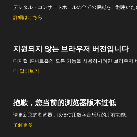
デジタル・コンサートホールの全ての機能をご利用いた
詳細はこちら
지원되지 않는 브라우저 버전입니다
디지털 콘서트홀의 모든 기능을 사용하시려면 브라우저 
더 알아보기
抱歉，您当前的浏览器版本过低
请更新您的浏览器，以便使用数字音乐厅的所有功能。
了解更多