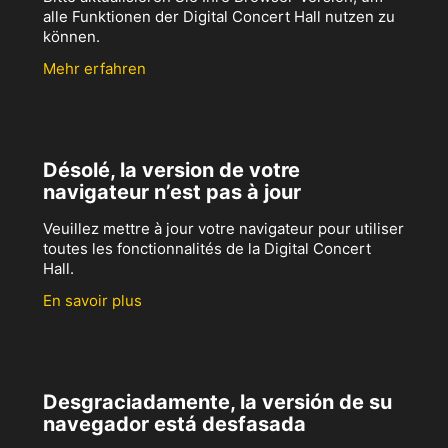
alle Funktionen der Digital Concert Hall nutzen zu
können.
Mehr erfahren
Désolé, la version de votre
navigateur n’est pas à jour
Veuillez mettre à jour votre navigateur pour utiliser
toutes les fonctionnalités de la Digital Concert
Hall.
En savoir plus
Desgraciadamente, la versión de su
navegador está desfasada