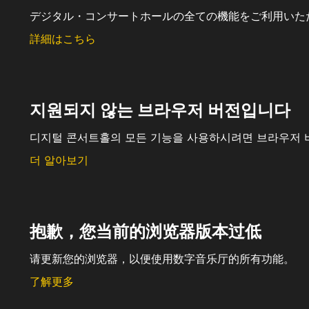
デジタル・コンサートホールの全ての機能をご利用いた
詳細はこちら
지원되지 않는 브라우저 버전입니다
디지털 콘서트홀의 모든 기능을 사용하시려면 브라우저 
더 알아보기
抱歉，您当前的浏览器版本过低
请更新您的浏览器，以便使用数字音乐厅的所有功能。
了解更多