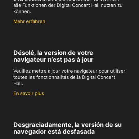
alle Funktionen der Digital Concert Hall nutzen zu
können.
Mehr erfahren
Désolé, la version de votre
navigateur n’est pas à jour
Veuillez mettre à jour votre navigateur pour utiliser
toutes les fonctionnalités de la Digital Concert
Hall.
En savoir plus
Desgraciadamente, la versión de su
navegador está desfasada