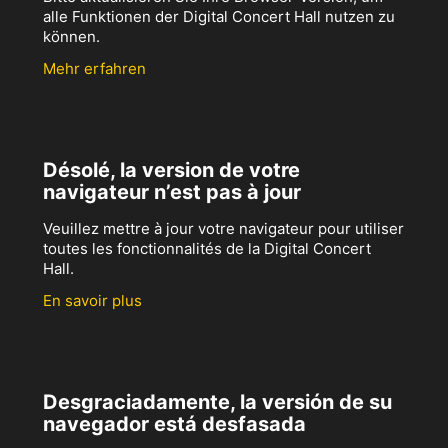
alle Funktionen der Digital Concert Hall nutzen zu
können.
Mehr erfahren
Désolé, la version de votre
navigateur n’est pas à jour
Veuillez mettre à jour votre navigateur pour utiliser
toutes les fonctionnalités de la Digital Concert
Hall.
En savoir plus
Desgraciadamente, la versión de su
navegador está desfasada