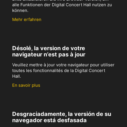
alle Funktionen der Digital Concert Hall nutzen zu
können.
Mehr erfahren
Désolé, la version de votre
navigateur n’est pas à jour
Veuillez mettre à jour votre navigateur pour utiliser
toutes les fonctionnalités de la Digital Concert
Hall.
En savoir plus
Desgraciadamente, la versión de su
navegador está desfasada