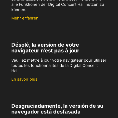
alle Funktionen der Digital Concert Hall nutzen zu
können.
Mehr erfahren
Désolé, la version de votre
navigateur n’est pas à jour
Veuillez mettre à jour votre navigateur pour utiliser
toutes les fonctionnalités de la Digital Concert
Hall.
En savoir plus
Desgraciadamente, la versión de su
navegador está desfasada