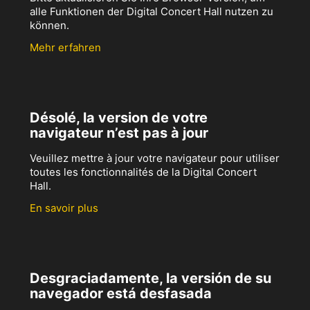
alle Funktionen der Digital Concert Hall nutzen zu
können.
Mehr erfahren
Désolé, la version de votre
navigateur n’est pas à jour
Veuillez mettre à jour votre navigateur pour utiliser
toutes les fonctionnalités de la Digital Concert
Hall.
En savoir plus
Desgraciadamente, la versión de su
navegador está desfasada