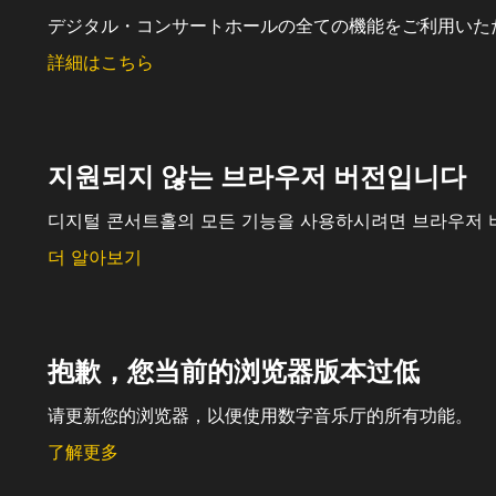
デジタル・コンサートホールの全ての機能をご利用いた
詳細はこちら
지원되지 않는 브라우저 버전입니다
디지털 콘서트홀의 모든 기능을 사용하시려면 브라우저 
더 알아보기
抱歉，您当前的浏览器版本过低
请更新您的浏览器，以便使用数字音乐厅的所有功能。
了解更多